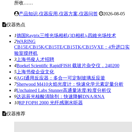
所收……
产品知识
,
仪器应用
,
仪器方案
,
仪器问答
2026-08-05
仪器热点
1
德国Raytrix三维光场相机(3D相机)-四維光场技术
2
WARING
CB15E/CB15K/CB15TE/CB15TK/CB15VXE：4升进口实
验室搅拌机
3
上海书俊人才招聘
4
Boekel Scientific RapidFISH 载玻片杂交仪，240200
5
上海书俊企业文化
6
AGI通用反应器：多合一可定制玻璃反应釜
7
Sherwood M410火焰光度计：快速化学元素定量分析
8
Unchained Labs Stunner高通量浓度/粒度分析仪
9
达远辰光核酸清除剂：快速降解DNA/RNA
10
RP FOPH 2000 光纤感测水听器
仪器推荐