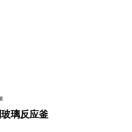
釜
制玻璃反应釜