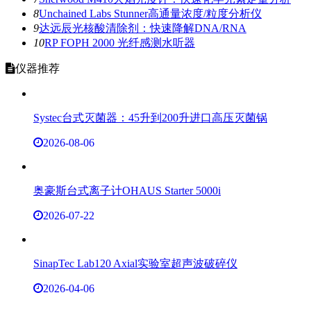
德国Raytrix三维光场相机(3D相机)-四維光场技
术
Raytrix 三维光场相机(3D相机)-四維光场技术 在数字化
及网络化时代，数据流通快速，相机将快速进入光场相
机时代，而科学与工业级用之三维光场相机将会是工业
界重要的新应用。 所谓之光场，指的是空间中任意点发
出……
Raytrix
,
进口光场相机
2026-08-07
WARING
CB15E/CB15K/CB15TE/CB15TK/CB15VXE：
4升进口实验室搅拌机
WARING CB15E：4升实验室搅拌机，带不锈钢容器 特
征： 重型底座，配备强大的 3.75 峰值输入 HP 电机 密
封、精密、高科技的滚珠轴承系统延长了搅拌机的使用
寿命 3 速度加脉冲 4升不锈钢容器，带两个手柄和2件