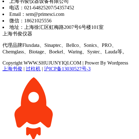
2026-07-31
Biotage Isolera One快速制备液相色谱
2026-08-04
仪器标签
ACTMAPPER
Biotage
BUCHI
DIAGENODE
Fluxdata
INTERSCIENCE
LAUDA
OHAUS
Organomation
Organomation氮吹仪
PA UMS4
SMEG
Sonics
Unchained Labs