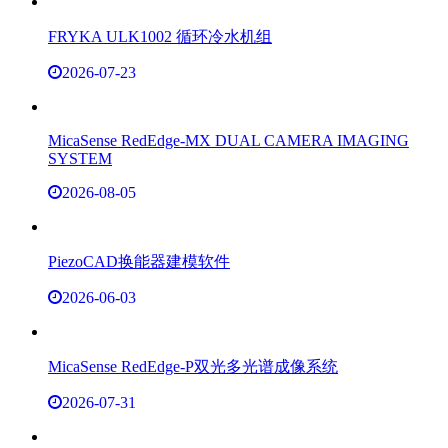
式，……
WARING搅拌器
2026-08-07
上海书俊人才招聘
上海书俊主要从事制药设备，生化仪器,分析仪器,试验设
备等产品的推广应用工程与技术的引进和开发。我们积
极与科研院校及国内外公司建立广泛而密切的合作关
系。做为美国Sonics、Boekel、英国 Sherwood、德国
Systec……
公司介绍
2026-08-07
仪器热点
1
德国Raytrix三维光场相机(3D相机)-四維光场技术
2
WARING
CB15E/CB15K/CB15TE/CB15TK/CB15VXE：4升进口实
验室搅拌机
3
上海书俊人才招聘