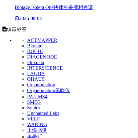
4
Boekel Scientific RapidFISH 载玻片杂交仪，240200
5
上海书俊企业文化
6
AGI通用反应器：多合一可定制玻璃反应釜
7
Sherwood M410火焰光度计：快速化学元素定量分析
8
Unchained Labs Stunner高通量浓度/粒度分析仪
9
达远辰光核酸清除剂：快速降解DNA/RNA
10
RP FOPH 2000 光纤感测水听器
仪器推荐
Systec台式灭菌器：45升到200升进口高压灭菌锅
2026-08-06
奥豪斯台式离子计OHAUS Starter 5000i
2026-07-22
SinapTec Lab120 Axial实验室超声波破碎仪