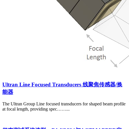
Ultran Line Focused Transducers 线聚焦传感器/换
能器
The Ultran Group Line focused transducers for shaped beam profile
at focal length, providing spec……...