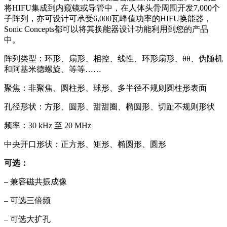
将HIFU集成到内窥镜或导管中，在人体头骨周围开发7,000个
子阵列，亦可设计可承受6,000瓦峰值功率的HIFU换能器，
Sonic Concepts都可以将其换能器设计功能利用到您的产品
中。
阵列类型：环形、扇形、相控、线性、环形扇形、θθ、伪随机
和阿基米德螺旋、等等……
聚焦：非聚焦、圆柱形、球形、多半径不规则圆柱形表面
孔径形状：方形、圆形、甜甜圈、椭圆形、切趾不规则形状
频率：30 kHz 至 20 MHz
中央开口形状：正方形、矩形、椭圆形、圆形
可选：
– 兼容磁共振成像
– 可选三倍频
– 可选大扩孔