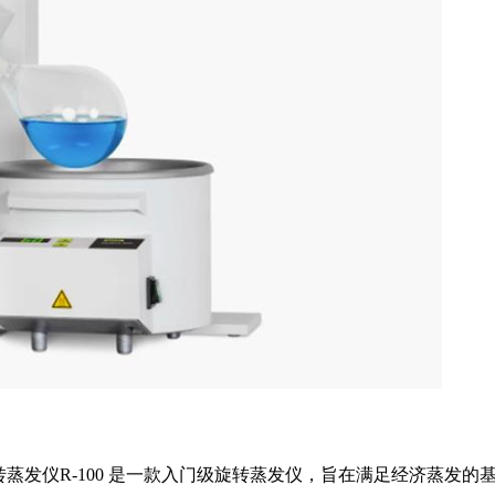
旋转蒸发仪R-100 是一款入门级旋转蒸发仪，旨在满足经济蒸发的基本需要