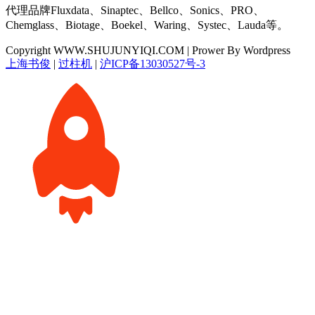
代理品牌Fluxdata、Sinaptec、Bellco、Sonics、PRO、
Chemglass、Biotage、Boekel、Waring、Systec、Lauda等。
Copyright WWW.SHUJUNYIQI.COM | Prower By Wordpress
上海书俊
|
过柱机
|
沪ICP备13030527号-3