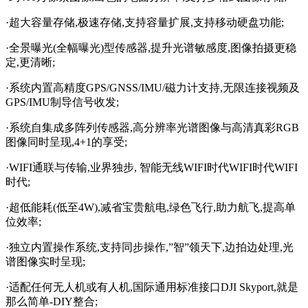
·超大容量存储,极速存储,支持容量扩展,支持移动硬盘功能;
·全景曝光(全幅曝光)型传感器,提升光谱敏感度,图像拍摄更稳
定,更清晰;
·系统内置高精度GPS/GNSS/IMU/磁力计支持,无限连接视频及
GPS/IMU制导信号收发;
·系统自集成多阵列传感器,高分辨率光谱图像与高清真彩RGB
图像同时呈现,4+1的享受;
·WIFI通联与传输,业界独步, 智能无线WIFI时代WIFI时代WIFI
时代;
·超低能耗(低至4W),减省宝贵航电,绿色飞行,助力航飞,提高单
位效率;
·独立内置操作系统,支持同步操作,”智”领天下,边拍边处理,光
谱图像实时呈现;
·适配任何无人机或有人机,国际通用标准接口DJI Skyport,就是
那么简单-DIY整合;