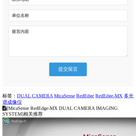
提交留言
标签：
DUAL CAMERA
MicaSense
RedEdge
RedEdge-MX
多光
谱成像仪
[MicaSense RedEdge-MX DUAL CAMERA IMAGING
SYSTEM]相关推荐