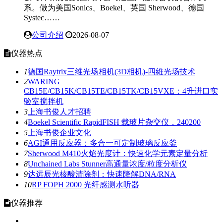
系。做为美国Sonics、Boekel、英国 Sherwood、德国
Systec……
公司介绍
2026-08-07
仪器热点
1
德国Raytrix三维光场相机(3D相机)-四維光场技术
2
WARING
CB15E/CB15K/CB15TE/CB15TK/CB15VXE：4升进口实
验室搅拌机
3
上海书俊人才招聘
4
Boekel Scientific RapidFISH 载玻片杂交仪，240200
5
上海书俊企业文化
6
AGI通用反应器：多合一可定制玻璃反应釜
7
Sherwood M410火焰光度计：快速化学元素定量分析
8
Unchained Labs Stunner高通量浓度/粒度分析仪
9
达远辰光核酸清除剂：快速降解DNA/RNA
10
RP FOPH 2000 光纤感测水听器
仪器推荐